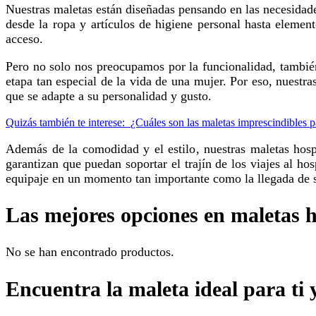
Nuestras maletas están diseñadas pensando en las necesidades específicas de las mujeres embarazadas. Son lo suficientemente espaciosas para llevar todo lo necesario para su estadía,
desde la ropa y artículos de higiene personal hasta eleme
acceso.
Pero no solo nos preocupamos por la funcionalidad, también nos esforzamos por ofrecer diseños atractivos y modernos. Creemos que el estilo no debe quedar relegado durante esta
etapa tan especial de la vida de una mujer. Por eso, nuest
que se adapte a su personalidad y gusto.
Quizás también te interese:
¿Cuáles son las maletas imprescindibles p
Además de la comodidad y el estilo, nuestras maletas hospital maternidad personalizadas también son duraderas y resistentes. Están fabricadas con materiales de alta calidad que
garantizan que puedan soportar el trajín de los viajes al h
equipaje en un momento tan importante como la llegada de 
Las mejores opciones en maletas 
No se han encontrado productos.
Encuentra la maleta ideal para ti 