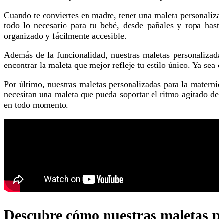
Cuando te conviertes en madre, tener una maleta personalizada para la maternidad puede hacer toda la diferencia. Te brinda la oportunidad de tener un espacio exclusivo para guardar
todo lo necesario para tu bebé, desde pañales y ropa has
organizado y fácilmente accesible.
Además de la funcionalidad, nuestras maletas personalizadas para la maternidad también ofrecen estilo y personalidad. Puedes elegir entre una variedad de diseños y colores para
encontrar la maleta que mejor refleje tu estilo único. Ya se
Por último, nuestras maletas personalizadas para la maternidad están hechas con materiales duraderos y resistentes. Sabemos que las mamás están constantemente en movimiento y
necesitan una maleta que pueda soportar el ritmo agitado de 
en todo momento.
Descubre cómo nuestras maletas per