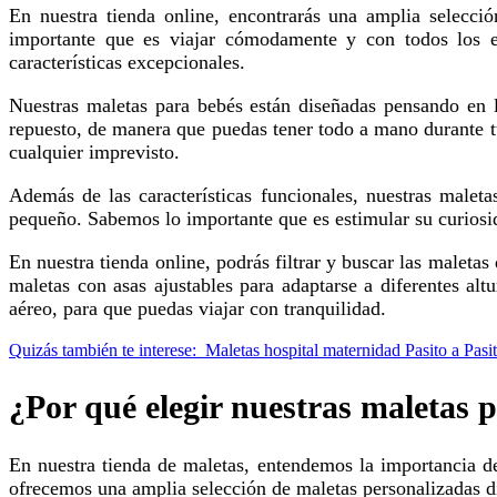
En nuestra tienda online, encontrarás una amplia selección de maletas diseñadas específicamente para ser la compañera perfecta tanto para ti como para tu bebé. Sabemos lo
importante que es viajar cómodamente y con todos los e
características excepcionales.
Nuestras maletas para bebés están diseñadas pensando en la comodidad y la seguridad de tu pequeño. Cuentan con compartimentos especiales para pañales, biberones y ropa de
repuesto, de manera que puedas tener todo a mano durante tus
cualquier imprevisto.
Además de las características funcionales, nuestras maletas para bebés también tienen un diseño encantador, con colores y estampados divertidos que captarán la atención de tu
pequeño. Sabemos lo importante que es estimular su curiosida
En nuestra tienda online, podrás filtrar y buscar las maletas que se ajusten a tus necesidades y preferencias. Podrás encontrar maletas con ruedas, que faciliten su transporte, así como
maletas con asas ajustables para adaptarse a diferentes a
aéreo, para que puedas viajar con tranquilidad.
Quizás también te interese:
Maletas hospital maternidad Pasito a Pasi
¿Por qué elegir nuestras maletas 
En nuestra tienda de maletas, entendemos la importancia de tener productos de calidad y específicos para las necesidades de las mamás en su etapa de maternidad. Es por eso que
ofrecemos una amplia selección de maletas personalizadas d