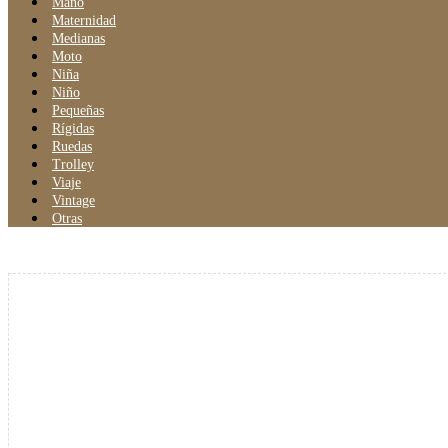
Mano
Maternidad
Medianas
Moto
Niña
Niño
Pequeñas
Rígidas
Ruedas
Trolley
Viaje
Vintage
Otras