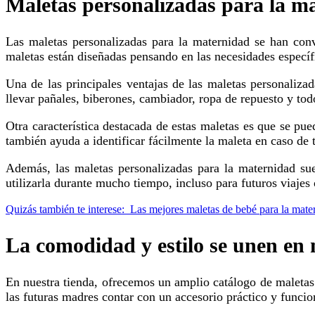
Maletas personalizadas para la mat
Las maletas personalizadas para la maternidad se han convertido en la solución perfecta para las mamás que necesitan llevarlo todo de una manera organizada y práctica. Estas
maletas están diseñadas pensando en las necesidades específi
Una de las principales ventajas de las maletas personalizadas es que ofrecen múltiples compartimentos y bolsillos, lo que facilita la organización de los artículos del bebé. Podrás
llevar pañales, biberones, cambiador, ropa de repuesto y tod
Otra característica destacada de estas maletas es que se pueden personalizar con el nombre del bebé o con un diseño especial. Esto no solo le da un toque único y especial, sino que
también ayuda a identificar fácilmente la maleta en caso de 
Además, las maletas personalizadas para la maternidad suelen ser muy duraderas y resistentes, ya que están fabricadas con materiales de alta calidad. Esto garantiza que podrás
utilizarla durante mucho tiempo, incluso para futuros viajes 
Quizás también te interese:
Las mejores maletas de bebé para la mat
La comodidad y estilo se unen en 
En nuestra tienda, ofrecemos un amplio catálogo de maletas hospital maternidad personalizadas que combinan a la perfección comodidad y estilo. Sabemos lo importante que es para
las futuras madres contar con un accesorio práctico y funcio