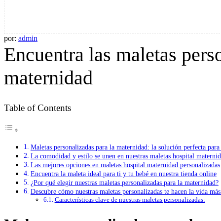
por:
admin
Encuentra las maletas perso
maternidad
Table of Contents
Maletas personalizadas para la maternidad: la solución perfecta para
La comodidad y estilo se unen en nuestras maletas hospital maternid
Las mejores opciones en maletas hospital maternidad personalizadas
Encuentra la maleta ideal para ti y tu bebé en nuestra tienda online
¿Por qué elegir nuestras maletas personalizadas para la maternidad?
Descubre cómo nuestras maletas personalizadas te hacen la vida más f
Características clave de nuestras maletas personalizadas: